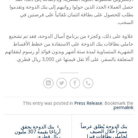
حصل العملاء الجدد الذين حولوا رواتبهم إلى بنك الدوحة وتقدموا
بطلب للحصول على بطاقة ائتمان تلقائياً على فرصتين في
السحب.
علاوة على ذلك، وكجزء من برنامج أميال الدوحة، فقد تم تشجيع
حاملي بطاقات بنك الدوحة على الاستفادة من خطط الأقساط
الشهرية المتساوية لمدة ستة أشهر وبدون فوائد أو رسوم لنفقاتهم
المتعلقة بالسفر، على ألا تقل قيمتها عن 3,000 ريال قطري.
This entry was posted in
Press Release
. Bookmark the
.
permalink
بنك الدوحة يُطلق عرضاً
بنك الدوحة يحقق
مميزاً خلال الصيف
أرباحًا بقيمة 307 مليون
لحاملي بطاقات فيزا
ريال قطري