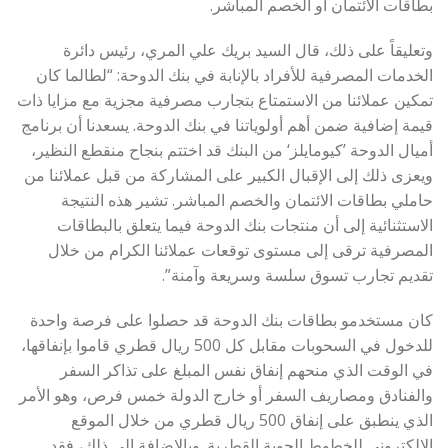
بطاقات الائتمان أو الخصم المباشر.
وتعليقاً على ذلك، قال السيد بريك علي المري، رئيس دائرة
الخدمات المصرفية للأفراد بالإنابة في بنك الدوحة: “لطالما كان
تمكين عملائنا من الاستمتاع بتجارب مصرفية مجزية مع مزايا ذات
قيمة إضافية ضمن أهم أولوياتنا في بنك الدوحة. يسعدنا أن برنامج
أميال الدوحة ’كيومايلز‘ من البنك قد اختتم بنجاح منقطع النظير،
ويعزى ذلك إلى الإقبال الكبير على المشاركة من قبل عملائنا من
حاملي بطاقات الائتمان والخصم المباشر. تشير هذه النتيجة
الاستثنائية إلى أن منتجات بنك الدوحة فيما يتعلق بالبطاقات
المصرفية ترقى إلى مستوى توقعات عملائنا الكرام من خلال
تقديم تجارب تسوق سلسة وسريعة وآمنة”.
كان مستخدمو بطاقات بنك الدوحة قد حصلوا على فرصة واحدة
للدخول في السحوبات مقابل كل 500 ريال قطري قاموا بإنفاقها،
في الوقت الذي منحهم إنفاق نفس المبلغ على تذاكر السفر
والفنادق ومصاريف السفر أو خارج الدولة خمس فرص، وهو الأمر
الذي ينطبق على إنفاق 500 ريال قطري من خلال الموقع
الإلكتروني للخطوط الجوية القطرية. وبالإضافة إلى ذلك، فقد