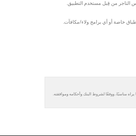
باق خاصة أو أي برامج ولاء/مكافآت.
راه مناسبًا، ووفقًا لشروط البنك وأحكامه وموافقته.