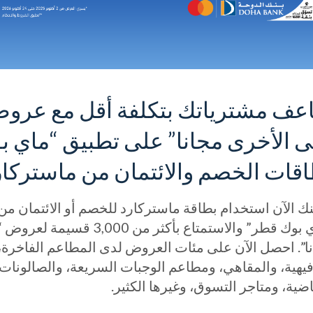
عف مشترياتك بتكلفة أقل مع عروض
 الأخرى مجانا” على تطبيق “ماي ب
قات الخصم والائتمان من ماستركار
ك الآن استخدام بطاقة ماستركارد للخصم أو الائتمان م
“ماي بوك قطر” والاستمتاع بأ
ا”. احصل الآن على مئات العروض لدى المطاعم الفاخرة، و
فيهية، والمقاهي، ومطاعم الوجبات السريعة، والصالونات
اضية، ومتاجر التسوق، وغيرها الكثير.