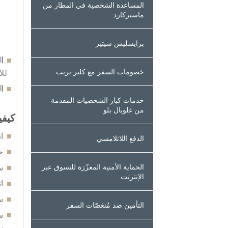
المساعدة الشخصية في المطار من
ماستركارد
برايسليس سيتيز
ال
خصومات السفر مع كلير تريب
لل
ال
خدمات كبار الشخصيات المقدمة
من غلوبال بلو
كيفي
ا
الدفع اللاتلامسي
ح
س
الحماية الأمنية المعزّزة للتسوق عبر
الإنترنت
ا
س
التأمين ضد مُنغصّات السفر
س