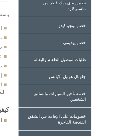
تطبيق ماي بوك قطر من
ماستركارد
باستخ
خصم لينجو كيدز
ا
ت
خصم يوديمي
ب
ع
طلبات لتوصيل الطعام والبقالة
ت
إ
جلوبال هوتيل ألايانس
للخ
خدمة تأجير السيارات والسائق
الشخصي
كيفي
خصومات على الإقامة في الشقق
ال
الفندقية الفاخرة