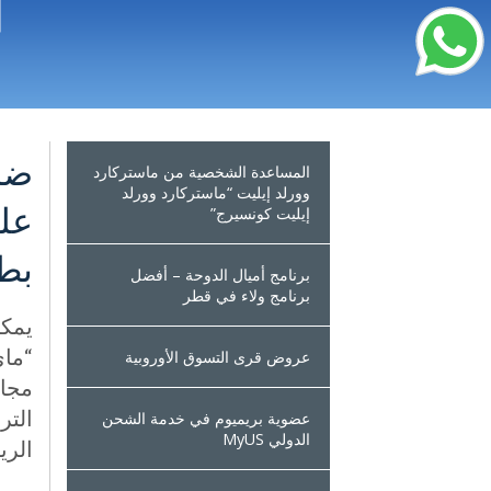
ضا
المساعدة الشخصية من ماستركارد
وورلد إيليت “ماستركارد وورلد
على
إيليت كونسيرج”
بطا
برنامج أميال الدوحة – أفضل
برنامج ولاء في قطر
يمكن
عروض قرى التسوق الأوروبية
مجان
التر
عضوية بريميوم في خدمة الشحن
الدولي MyUS
الري