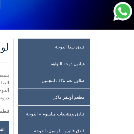
لوص
فندق شذا الدوحة
هيلتون دوحة اللؤلؤة
يسعدن
صالون نغم ندّاف للتجميل
مطعم أوليفر ماكي
دروس 
تنطبق
فنادق ومنتجعات ميلينيوم – الدوحة
الف
فندق فاليرو – لوسيل، الدوحة