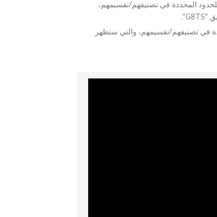
 للحدود المحددة في تصنيفهم/تقسيمهم،
G8”.
طبيق “G8TS” وفقًا للحدود المحددة في تصنيفهم/تقسيمهم، والتي ستظهر