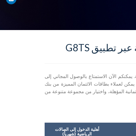
 تطبيق G8TS
يمكنكم الآن الاستمتاع بالوصول المجاني إلى
لصالات الرياضية واستوديوهات اللياقة البدنية المتميزة عبر تطبيق. G8TS يمكن لعملاء بطاقات الائتمان المميزة من بنك
 تحميل تطبيق G8TS وربط بطاقتهم الائتمانية المؤهلة، واختيار من مجموعة متنوعة من
أهلية الدخول إلى الصالات
الرياضية (شهريأ)