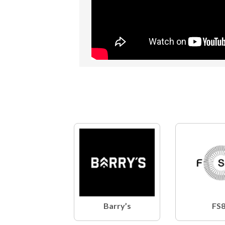
Barry’s
FS