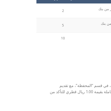
ر من بنك
2
 من بنك
5
10
ق، في قسم “المحفظة”، مع تقديم
المعلومات المطلوبة، واحصل على تأكيد التسجيل الناجح، بعد إجراء معاملة بقيمة 1.00 ريال قطري للتأكد من