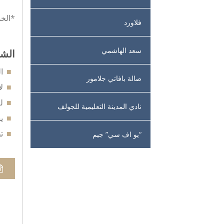
*الخد
فلاورد
سعد الهاشمي
الشر
ا
صالة بافاتي جلامور
ل
ل
نادي المدينة التعليمية للجولف
ي
ت
“يو اف سي” جيم