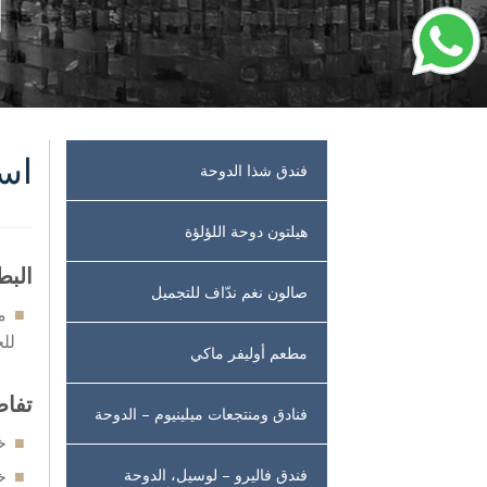
استمت
فندق شذا الدوحة
هيلتون دوحة اللؤلؤة
البط
صالون نغم ندّاف للتجميل
م
للخ
مطعم أوليفر ماكي
تفا
فنادق ومنتجعات ميلينيوم – الدوحة
خصم 20% 
فندق فاليرو – لوسيل، الدوحة
خصم 50% ع