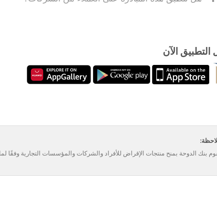
التطبيق الآن
احظة:
وم بنك الدوحة بمنح منتجات الإقراض للأفراد والشركات والمؤسسات التجارية وفقًا لما ي