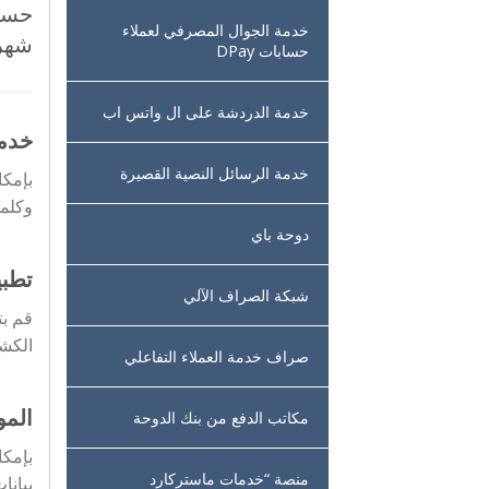
خدمة الجوال المصرفي لعملاء
شهرا
حسابات DPay
خدمة الدردشة على ال واتس اب
خدمة
خدمة الرسائل النصية القصيرة
بإمكا
وكلمة
دوحة باي
تطبي
شبكة الصراف الآلي
قم بت
الكش
صراف خدمة العملاء التفاعلي
المو
مكاتب الدفع من بنك الدوحة
بإمكا
منصة “خدمات ماستركارد
بيانا