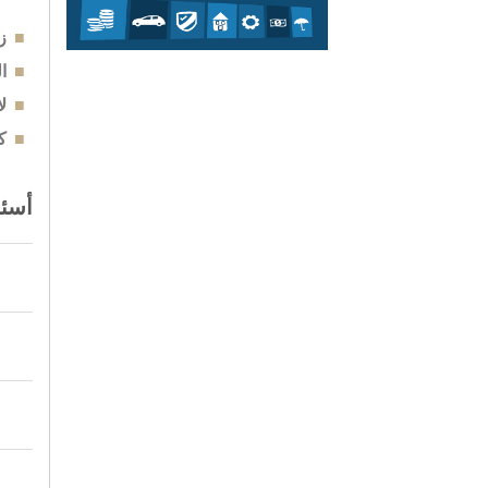
ز
ا
ل
ك
أسئل