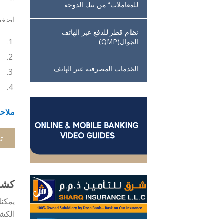
للمعاملات” من بنك الدوحة
اضغط 
نظام قطر للدفع عبر الهاتف
الجوال(QMP)
الخدمات المصرفية عبر الهاتف
ملاحظ
ت
كشوف
يمكن
الكشو