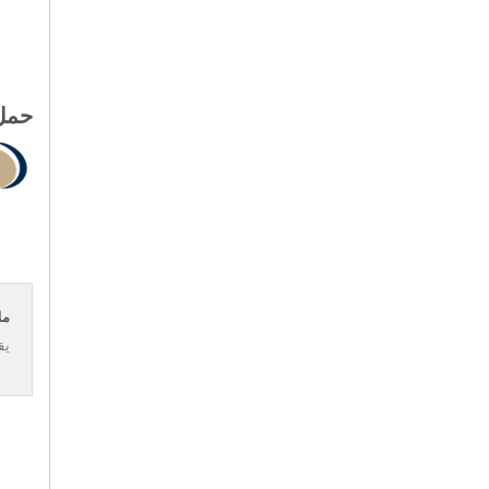
حمل 
مل
يق