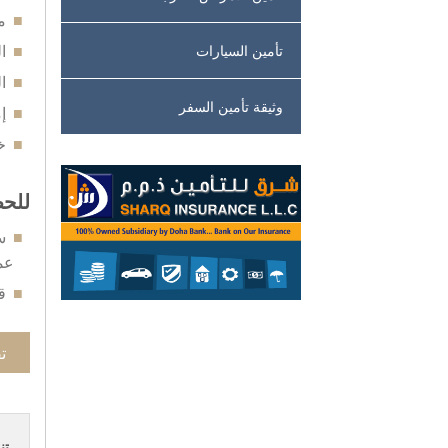
م
ا
تأمين السيارات
ا
وثيقة تأمين السفر
إ
خ
للحص
س
عم
ق
ت
تن