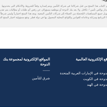
 اكتتاب هذا المنتج من قبل شركائنا في شركة التأمين ويتم إصداره وفقاً للشروط والأحكام التي يحددونها. ول
ار بوالص تأمين / تكافل. ولا يعد بنك الدوحة أو موظفيه مسؤولان عن رفض أي طلبات أو مطالبات يتم تقديمها
يل جميع المساهمات المُحصلة من العملاء إلى شركات التأمين المعنية. ويعد هذا المنتج اختيارياً وليس شرطاً 
 البرنامج ومزاياه وعائداته للقوانين واللوائح المحلية المعمول بها في دولة قطر. وتقع مسؤولية اختيار المنتج ال
ع الإلكترونية العالمية
المواقع الإلكترونية لمجموعة بنك
الدوحة
دوحة في الإمارات العربية المتحدة
شرق للتأمين
لدوحة في الكويت
دوحة في الهند