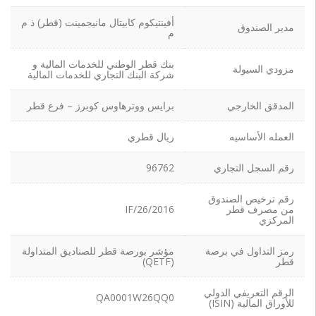
أفينتيكوم كابيتال مانيجمينت (قطر) ذ م
مدير الصندوق
م
بنك قطر الوطني للخدمات المالية و
مزودي السيولة
شركة البنك التجاري للخدمات المالية
المدقق الخارجي
برايس ووترهاوس كوبرز – فرع قطر
العمله الأساسيه
ريال قطري
رقم السجل التجاري
96762
رقم ترخيص الصندوق
من مصرف قطر
IF/26/2016
المركزي
رمز التداول في برصة
مؤشر بورصة قطر للصناديق المتداولة
قطر
(QETF)
الرقم التعريفي الدولي
QA0001W26QQ0
للأوراق المالية (ISIN)