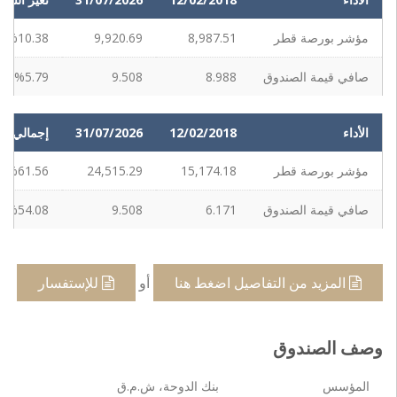
مؤشر بورصة قطر
8,987.51
9,920.69
%10.38
صافي قيمة الصندوق
8.988
9.508
%5.79
الأداء
12/02/2018
31/07/2026
إجمالي الع
مؤشر بورصة قطر
15,174.18
24,515.29
%61.56
صافي قيمة الصندوق
6.171
9.508
%54.08
المزيد من التفاصيل اضغط هنا
أو
للإستفسار
وصف الصندوق
المؤسس
بنك الدوحة، ش.م.ق