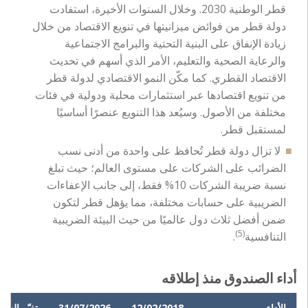
قطر الوطنية 2030. وخلال السنوات الأخيرة، استفادت
دولة قطر من فوائض ميزانيتها في تنويع الاقتصاد من خلال
زيادة الإنفاق على البنية التحتية والبرامج الاجتماعية
والرعاية الصحية والتعليم، الأمر الذي أسهم في تحديث
الاقتصاد القطري. كما مكّن النمو الاقتصادي لدولة قطر
من تنويع اقتصادها عبر استثمارات محلية ودولية في فئات
مختلفة من الأصول. وسيُعد هذا التنويع عنصرًا أساسيًا
لمستقبل قطر.
لا تزال دولة قطر تُحافظ على واحدة من أدنى نسب
الضرائب على الشركات على مستوى العالم؛ حيث تبلغ
نسبة ضريبة الشركات 10% فقط، إلى جانب الإعفاءات
الضريبية على حسابات مختلفة، مما يؤهل قطر لتكون
ضمن أفضل ثلاث دول عالميًا من حيث البيئة الضريبية
(5)
التنافسية
.
أداء الصندوق منذ إطلاقه
الأداء
12/02/2018
31/07/2026
تغيّر السع