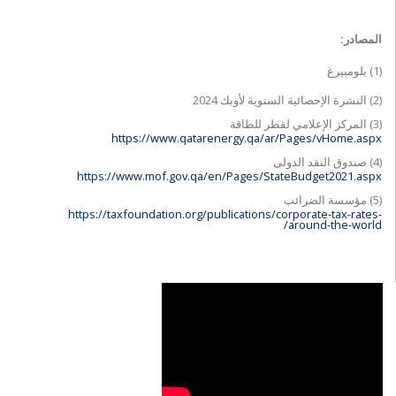
المصادر:
(1) بلومبيرغ
(2) النشرة الإحصائية السنوية لأوبك 2024
(3) المركز الإعلامي لقطر للطاقة
https://www.qatarenergy.qa/ar/Pages/vHome.aspx
(4) صندوق النقد الدولى
https://www.mof.gov.qa/en/Pages/StateBudget2021.aspx
(5) مؤسسة الضرائب
https://taxfoundation.org/publications/corporate-tax-rates-
around-the-world/