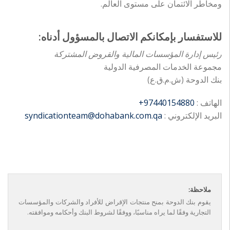
ومخاطر الائتمان على مستوى العالم.
للاستفسار بإمكانكم الاتصال بالمسؤول أدناه:
رئيس إدارة المؤسسات المالية والقروض المشتركة
مجموعة الخدمات المصرفية الدولية
بنك الدوحة (ش.م.ق.ع)
الهاتف :
+97440154880
البريد الإلكتروني :
syndicationteam@dohabank.com.qa
ملاحظة:
يقوم بنك الدوحة بمنح منتجات الإقراض للأفراد والشركات والمؤسسات
التجارية وفقًا لما يراه مناسبًا، ووفقًا لشروط البنك وأحكامه وموافقته.