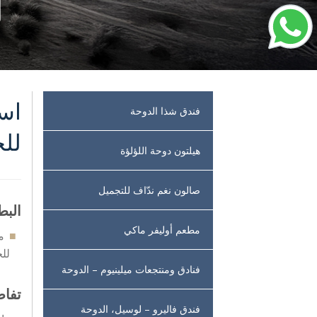
است
فندق شذا الدوحة
لل
هيلتون دوحة اللؤلؤة
صالون نغم ندّاف للتجميل
البط
مطعم أوليفر ماكي
م
للخ
فنادق ومنتجعات ميلينيوم – الدوحة
تفا
فندق فاليرو – لوسيل، الدوحة