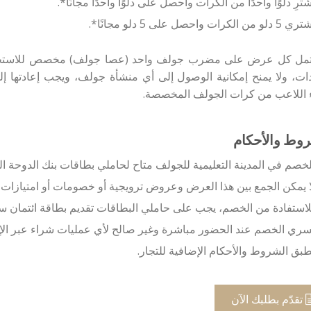
شترِ دلوًا واحدًا من الكرات واحصل على دلوًا واحدًا مجانًا*.
5 دلو من الكرات واحصل على 5 دلو مجانًا*.
مل كل عرض على مضرب جولف واحد (عصا جولف) مخصص للاستخدام فق
ات، ولا يمنح إمكانية الوصول إلى أي منشأة جولف، ويجب إعادتها إل
ء اللاعب من كرات الجولف المخصصة.
وط والأحكام
لخصم في المدينة التعليمية للجولف متاح لحاملي بطاقات بنك الدوحة ال
ا يمكن الجمع بين هذا العرض وعروض ترويجية أو خصومات أو امتيازات 
لاستفادة من الخصم، يجب على حاملي البطاقات تقديم بطاقة ائتمان سا
سري الخصم عند الحضور مباشرة وغير صالح لأي عمليات شراء عبر الإن
طبق الشروط والأحكام الإضافية للتجار.
تقدّم بطلبك الآن