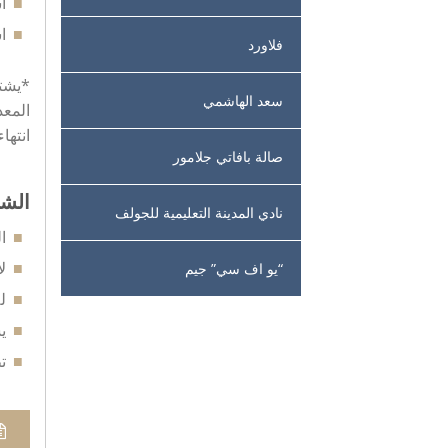
ا
اشتري 
فلاورد
*يشت
سعد الهاشمي
المعد
انتها
صالة بافاتي جلامور
الشر
نادي المدينة التعليمية للجولف
ا
ل
“يو اف سي” جيم
ل
ي
ت