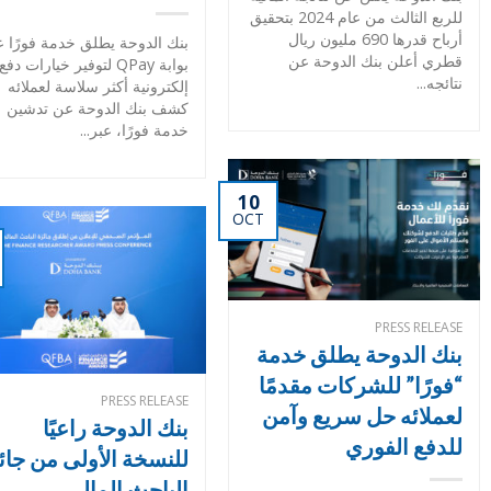
للربع الثالث من عام 2024 بتحقيق
أرباح قدرها 690 مليون ريال
بنك الدوحة يطلق خدمة فورًا ع
قطري أعلن بنك الدوحة عن
بوابة QPay لتوفير خيارات دفع
نتائجه...
إلكترونية أكثر سلاسة لعملائه
كشف بنك الدوحة عن تدشين
خدمة فورًا، عبر...
10
OCT
PRESS RELEASE
بنك الدوحة يطلق خدمة
“فورًا” للشركات مقدمًا
PRESS RELEASE
لعملائه حل سريع وآمن
بنك الدوحة راعيًا
للدفع الفوري
للنسخة الأولى من جائ
الباحث المالي