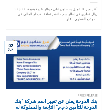
أكثر من 30 عميل يحصلون على جوائز نقدية بقيمة 300,000
ريال قطري في إطار سعيه لنشر ثقافة الادخار المالي في
المجتمع القطري، أعلن...
02
SEP
PRESS RELEASE
بنك الدوحة يعلن عن تغيير اسم شركة “بنك
الدوحة للتأمين ذ.م.م” التابعة والمملوكة له