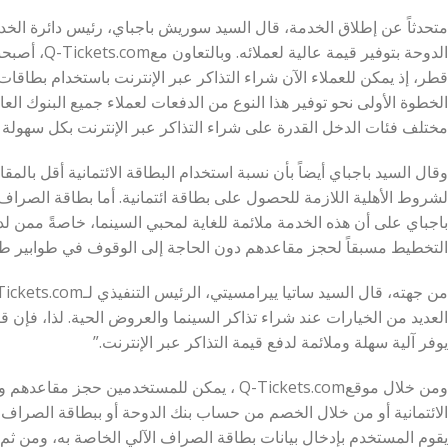
متحدثاً عن إطلاق الخدمة، قال السيد سوريش باجباي، رئيس دائرة الخدم
الدوحة بتوفير ق
قطر، إذ يمكن للعملاء الآن شراء التذاكر عبر الإنترنت باستخدام بطاقا
الخطوة الأولى نحو توفير هذا النوع من الدفعات لعملاء جميع البنوك ال
مختلف فئات الدخل القدرة على شراء التذاكر عبر الإنترنت بكل سهولة
وقال السيد باجباي أيضاً بأن نسبة استخدام البطاقة الائتمانية أقل بالمق
لشروط الأهلية اللازمة للحصول على بطاقة ائتمانية. أما بطاقة الصراف الآ
باجباي على أن هذه الخدمة ملائمة للغاية لمحبي السينما، خاصةً ممن لد
التخطيط مسبقاً لحجز مقاعدهم دون الحاجة إلى الوقوف في طوابير طو
العديد من الخيارات عند شراء تذاكر السينما والعروض الحية. لذا، فإن ق
يوفر آلية سهلة وملائمة لدفع قيمة التذاكر عبر الإنترنت.”
ومن خلال موقعQ-Tickets.com ، يمكن للمستخدمين حج
الائتمانية أو من خلال الخصم من حساب بنك الدوحة أو ببطاقة الصراف ال
يقوم المستخدم بإدخال بيانات بطاقة الصراف الآلي الخاصة به، ومن 