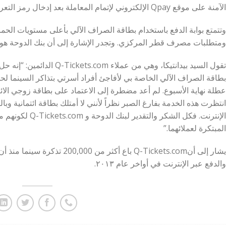
الآمنة على موقع ‪Qpay‬ الإلكتروني لإتمام المعاملة بعد إدخال رمز التعريف الشخصي المكون من ٤ أرقام.
وتتمتع بوابة الدفع باستخدام بطاقة الصراف الآلي بأعلى مستويات الحما
ومتطلبات مصرف قطر المركزي. وتجدر الإشارة إلى أن بنك الدوحة هو أ
تقول السيد بيدانتيكا، وهي من عم
بطاقة الصراف الآلي الخاصة بي لأفاجئ أفراد أسرتي بتذاكر السينما لحض
عطلة نهاية الأسبوع. لم أعد مضطرة إلى الاعتماد على بطاقة زوجي الائتمان
انتظرت هذه الخدمة بفارغ الصبر نظراً لأنني لا أمتلك بطاقة ائتمانية وبال
الإنترنت. فكل الشكر
المبتكرة لعملائهما.”
يشار إلى أنQ-Tickets.com باع أكث
والدفع عبر الإنترنت في أواخر عام ٢٠١٣.