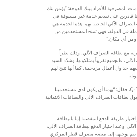
ات المصرفية للأفراد ببنك الدوحة: “يؤمن بنك
يمة عالية لعملائه. وبالتعاون معQ-Tickets.com، أصبحنا قادرين على تقديم خدمة غير مسبوقة في
ت الصراف الآلي الخاصة بهم. هذه الخدمة هي
عاملة في الدولة، فهي تمنح المستخدمين من
 ومن أي مكان.”
ارنة مع بطاقة الصراف الآلي، وذلك نظراً
لي، فالجميع تقريباً يمتلكونها. وشدّد السيد
يهم جداول أعمال مزدحمة، كما أنها تتيح لهم
يلة.
من جهته، قال السيد ساتيا ييرامسيتي، الرئيس التنفيذي لـQ-Tickets.com، فقال: “يهمنا أن يكون لدى مستخدمينا
بول بطاقات الصراف الآلي والبطاقات الائتمانية
ز مقاعدهم واختيار طريقة الدفع المفضلة إما بالبطاقة
آلي. وعند اختيار الدفع ببطاقة الصراف الآلي،
ثم يتم توجيهه إلى منصة مصرف قطر المركزي