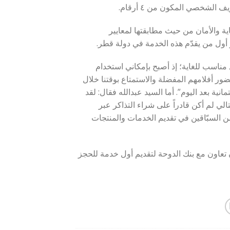
ية والأمان من حيث مطابقتها لمعايير
ول من يقدّم هذه الخدمة في دولة قطر.
لاء Q-Tickets.com الدائمين: “إنه حل مناسب للغاية؛ إذ أصبح بإمكاني استخدام
ور أفلامهم المفضلة والاستمتاع بوقتنا خلال
ية بعد اليوم”. أما السيد عبدالله فقال: لقد
تالي لم أكن قادراً على شراء التذاكر عبر
 والتقدير لبنك الدوحة و Q-Tickets.com لكونهم من السبّاقين في تقديم الخدمات والمنتجات
ر من 200,000 تذكرة سينما منذ أن تعاون مع بنك الدوحة لتقديم أول خدمة للحجز