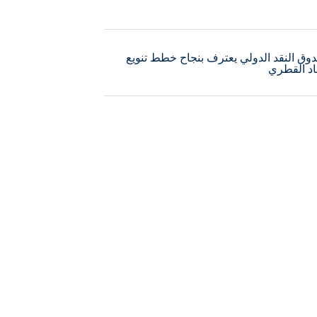
ق النقد الدولي يعترف بنجاح خطط تنويع
اد القطري