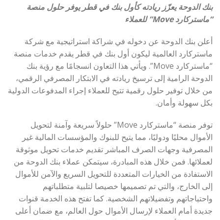
بنك الدوحة يعزّز ريادته كأول بنك في قطر يوفر حلول منصة
“ماستركارد Move” للعملاء
أعلن بنك الدوحة عن دخوله في شراكة استراتيجية مع شركة
ماستركارد العالمية ليكون أول بنك في قطر يقدم خدمات منصة
“ماستركارد Move”. ويأتي هذا التعاون انسجامًا مع رؤية بنك
الدوحة الرامية إلى ترسيخ ريادته في الابتكار المصرفي الرقمي،
من خلال توفير حلول رقمية تتيح للعملاء إجراء المدفوعات الدولية
بكل سهولة وأمان.
توفر منصة “ماستركارد Move” حلولاً سريعة وآمنة لتحويل
الأموال محليًا ودوليًا، مما يتيح للبنوك والمؤسسات المالية غير
المصرفية وجهات الصرف المباشر تقديم خدمات تحويل موثوقة
لعملائها. فمن خلال هذه المبادرة، سيتمكن عملاء بنك الدوحة من
الاستفادة من الخيارات المتعددة للتحويل السريع والآمن للأموال
إلى الخارج، والتي تم تصميمها خصيصا لتلبية متطلباتهم
واحتياجاتهم وتفضيلاتهم الشخصية. كما تفتح هذه الخدمة قنوات
جديدة أمام العملاء لإرسال الأموال حول العالم، مع ضمان أعلى