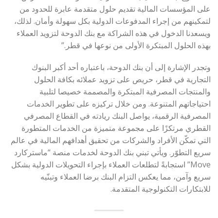
على المؤسسات المالية تقديم حلول متقدمة عابرة للحدود من
لتمكينهم من إجراء المدفوعات الدولية بكل سهولة وأمان. لذلك،
ويسعدنا الدخول في هذه الشراكة مع بنك الدوحة لتزويد العملاء
بهذه الحلول المبتكرة الأولى من نوعها في قطر.”
وتجدر الإشارة إلى أن بنك الدوحة، باعتباره أحد أكبر البنوك
التجارية في قطر، حريص على تزويد عملائه بكافة الحلول
والمنتجات المصرفية المبتكرة والمصممة خصيصا لتلبية
احتياجاتهم المتنوعة. ومن خلال تركيزه على تطوير الخدمات
المصرفية الرقمية، يواصل البنك ريادته في القطاع المصرفي
القطري مرتكزًا على مجموعة متميزة من الخدمات المتطورة
التي تمكّن الأفراد والشركات من تحقيق أهدافهم المالية في عالم
سريع التطوّر. ويأتي تبني بنك الدوحة لخدمات منصة “ماستركارد
Move” استجابةً لتطلعات العملاء بإجراء التحويلات الدولية بشكل
سريع وآمن، مما يعكس التزام البنك برضا العملاء وتبنّيه
للابتكارات التكنولوجية المتقدمة.