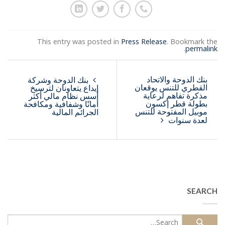
This entry was posted in
Press Release
. Bookmark the
.
permalink
بنك الدوحة والاتحاد
بنك الدوحة وشركة
القطري للتنس يوقعان
إيداع يتعاونان لترسيخ
مذكرة تفاهم لرعاية
أسس نظام مالي أكثر
بطولة قطر إكسون
أمانًا وشفافية ومكافحة
موبيل المفتوحة للتنس
الجرائم المالية
لعدة سنوات
SEARCH