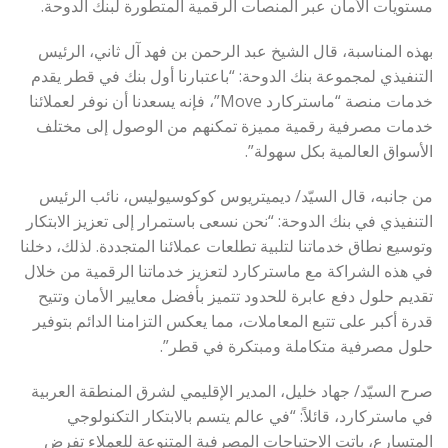
مستويات الأمان عبر المنصات الرقمية المتطورة لبنك الدوحة.
بهذه المناسبة، قال الشيخ عبد الرحمن بن فهد آل ثاني، الرئيس
التنفيذي لمجموعة بنك الدوحة: “باعتبارنا أول بنك في قطر يقدم
خدمات منصة “ماستركارد Move”، فإنه يسعدنا أن نوفر لعملائنا
خدمات مصرفية رقمية مميزة تمكنهم من الوصول إلى مختلف
الأسواق العالمية بكل سهولة”.
من جانبه، قال السيّد/ ديميتريوس كوكوسيوليس، نائب الرئيس
التنفيذي في بنك الدوحة: “نحن نسعى باستمرار إلى تعزيز الابتكار
وتوسيع نطاق خدماتنا لتلبية تطلعات عملائنا المتجددة. لذلك، دخلنا
في هذه الشراكة مع ماستركارد لتعزيز خدماتنا الرقمية من خلال
تقديم حلول دفع عابرة للحدود تتميز بأفضل معايير الأمان وتتيح
قدرة أكبر على تتبع المعاملات، مما يعكس التزامنا الدائم بتوفير
حلول مصرفية متكاملة ومبتكرة في قطر”.
صرح السيّد/ جهاد خليل، المدير الإقليمي لشرق المنطقة العربية
في ماستركارد، قائلاً: “في عالم يتسم بالابتكار التكنولوجي
المتسارع، باتت الاحتياجات المصرفية المتنوعة للعملاء تفرض