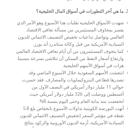
ما هي آخر التطورات في أسواق المال الخليجية؟
شهدت الأسواق الخليجية تقلبات هذا الأسبوع وهو الأمر الذي
يفسر بمخاوف المستثمرين من مسألة تعافي الاقتصاد
العالمي وتواصل تداعيات تخفيض التصنيف الائتماني للديون
السيادية الأمريكية من قبل وكالة ستاندرد آند بورز.
كما يتخوف المستثمرون من أن أيام تعافي الاقتصاد العالمي
وارتفاع أسعار النفط من الممكن أن تتلاشى بسرعة مسببةً
هزات في أسواق الأسهم الخليجية.
انتعشت الأسهم السعودية خلال الأسبوع الماضي وقد
تصدرها قطاعي البتروكيماويات والمصارف. فقد خسرت
حوالي 11 مليار دولار أمريكي في النصف الأول من
أغسطس ووصلت إلى 326 مليار دولار أمريكي حيث
انخفضت منذ بداية العام وحتى اليوم بنسبة 8%.
أنهت البورصة الكويتية تداولات الأسبوع بانخفاض بلغ 5.8
نقطة في مؤشر السعر (تخفيض التصنيف الائتماني للديون
السيادية الأمريكية، أزمة الديون الأوروبية والركود بنتائج