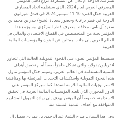
يسر بنك الدوحة الإعلان عن المشاركة كراعٍ ذهبي للمؤتمر
المصرفي العربي لعام 2024، الذي سينظمه اتحاد المصارف
العربية خلال الفترة 10-11 سبتمبر 2024 في فندق شيراتون
الدوحة في قطر برعاية وحضور سعادة الشيخ/ بندر بن محمد بن
سعود آل ثاني، محافظ مصرف قطر المركزي. وسيجمع هذا
المؤتمر نخبة من المتخصصين في القطاع الاقتصادي والمالي في
العالم العربي إلى جانب ممثلين عن البنوك والمؤسسات المالية
العربية.
سيسلط المؤتمر الضوء على الفجوة التمويلية الحالية التي تتجاوز
4 تريليون دولار، والتي تشكل حاجزاً صعباً أمام تحقيق أهداف
التنمية المستدامة في العالم العربي. وسيتم خلال المؤتمر تناول
هذه الفجوة التمويلية واستكشاف التحديات المرتبطة بها ومناقشة
الاستراتيجيات المالية اللازمة لسدها. كما سيركز المؤتمر على
الدور المحوري الذي تلعبه المؤسسات المالية العربية في تحقيق
الاستدامة، خصوصاً أن المؤتمر يهدف إلى زيادة التمويل للمشاريع
المتوافقة مع أهداف التنمية المستدامة.
وفي هذا السياق، صرح الشيخ عبد الرحمن بن فهد بن فيصل آل