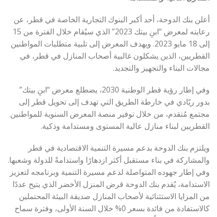
أعلن بنك الدوحة، أحد أكبر البنوك التجارية الخاصة في قطر، عن
رعايته لمعرض “ابنِ بيتك 2023” الذي سيُقام خلال الفترة من 15
إلى 18 مايو 2023. ويهدف المعرض إلى تلبية متطلبات المواطنين
القطريين، الذين يشكلون غالبية أصحاب المنازل في قطر، في
مجالات البناء والتجهيز والتجديد.
وفي إطار رؤية قطر الوطنية 2030، يضطلع معرض “ابنِ بيتك”
بدور ريّادي في خارطة الطريق التي تهدف إلى تحويل قطر إلى
مجتمع مُتقدم، من خلال توفير منصة المعرض السنوية للمواطنين
القطريين لبناء منازل عالية المستوى ومستدامة وذكية.
ويلتزم بنك الدوحة بدعم مسيرة التنمية الاقتصادية في قطر
والمشاركة في بناء مستقبل أكثر ازدهارًا واستدامةً للدولة وشعبها.
وفي إطار جهوده المتواصلة لدعم مسيرة التنمية وبرنامجه لتعزيز
الاستدامة، يُقدم بنك الدوحة قرض المنزل الأخضر الذي يتيح عددًا
من المزايا الاستثنائية لأصحاب المنازل صديقة البيئة المحتملين
كالاستفادة من فائدة بسعر 0% خلال السنة الأولى، وفترة سماح