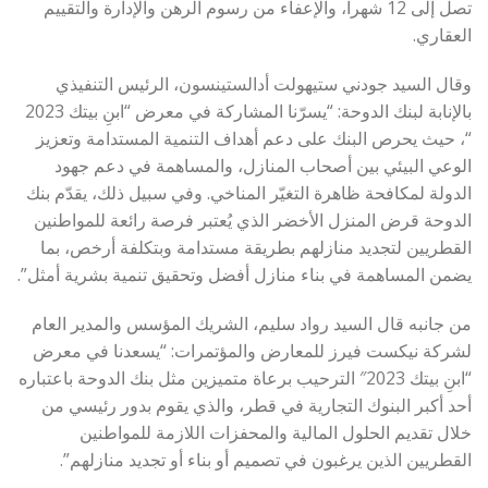
تصل إلى 12 شهراً، والإعفاء من رسوم الرهن والإدارة والتقييم
العقاري.
وقال السيد جودني ستيهولت أدالستينسون، الرئيس التنفيذي
بالإنابة لبنك الدوحة: “يسرّنا المشاركة في معرض “ابنِ بيتك 2023
“، حيث يحرص البنك على دعم أهداف التنمية المستدامة وتعزيز
الوعي البيئي بين أصحاب المنازل، والمساهمة في دعم جهود
الدولة لمكافحة ظاهرة التغيّر المناخي. وفي سبيل ذلك، يقدّم بنك
الدوحة قرض المنزل الأخضر الذي يُعتبر فرصة رائعة للمواطنين
القطريين لتجديد منازلهم بطريقة مستدامة وبتكلفة أرخص، بما
يضمن المساهمة في بناء منازل أفضل وتحقيق تنمية بشرية أمثل”.
من جانبه قال السيد رواد سليم، الشريك المؤسس والمدير العام
لشركة نيكست فيرز للمعارض والمؤتمرات: “يسعدنا في معرض
“ابنِ بيتك 2023″ الترحيب برعاة متميزين مثل بنك الدوحة باعتباره
أحد أكبر البنوك التجارية في قطر، والذي يقوم بدور رئيسي من
خلال تقديم الحلول المالية والمحفزات اللازمة للمواطنين
القطريين الذين يرغبون في تصميم أو بناء أو تجديد منازلهم”.