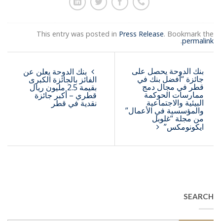
This entry was posted in
Press Release
. Bookmark the
.
permalink
بنك الدوحة يحصل على
بنك الدوحة يعلن عن
جائزة “أفضل بنك في
الفائز بالجائزة الكبرى
قطر في مجال دمج
بقيمة 2.5 مليون ريال
ممارسات الحوكمة
قطري – أكبر جائزة
البيئية والاجتماعية
نقدية في قطر
والمؤسسية في الأعمال”
من مجلة “غلوبل
ايكونومكس”
SEARCH