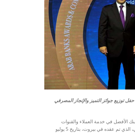
ل توزيع جوائز التميز والإنجاز المصرفي
لبنك الأفضل في خدمة العملاء والقنوات
المصرفية البديلة” في حفل توزيع جوائز التميز والإنجاز المصرفي العربي، الذي تم عقده في بيروت، بتاريخ 5 يوليو