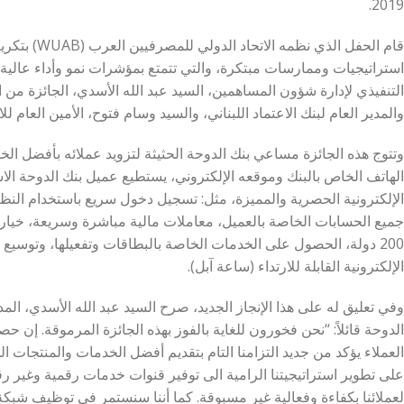
2019.
قام الحفل الذي 
استراتيجيات وممارسات مبتكرة، والتي تتمتع بمؤشرات نمو وأداء عالية. و
التنفيذي لإدارة شؤون المساهمين، السيد عبد الله الأسدي، الجائزة من
والمدير العام لبنك الاعتماد اللبناني، والسيد وسام فتوح، الأمين العام ل
وتتوج هذه الجائزة مساعي بنك الدوحة الحثيثة لتزويد عملائه بأفضل ال
الهاتف الخاص بالبنك وموقعه الإلكتروني، يستطيع عميل بنك الدوحة ال
الإلكترونية الحصرية والمميزة، مثل: تسجيل دخول سريع باستخدام ال
جميع الحسابات الخاصة بالعميل، معاملات مالية مباشرة وسريعة، خيارا
200 دولة، الحصول على الخدمات الخاصة بالبطاقات وتفعيلها، وتوسيع 
الإلكترونية القابلة للارتداء (ساعة آبل).
وفي تعليق له على هذا الإنجاز الجديد، صرح السيد عبد الله الأسدي، الم
الدوحة قائلاً: “نحن فخورون للغاية بالفوز بهذه الجائزة المرموقة. إ
العملاء يؤكد من جديد التزامنا التام بتقديم أفضل الخدمات والمنتجات ال
على تطوير استراتيجيتنا الرامية الى توفير قنوات خدمات رقمية وغير ر
لعملائنا بكفاءة وفعالية غير مسبوقة. كما أننا سنستمر في توظيف شبكة 