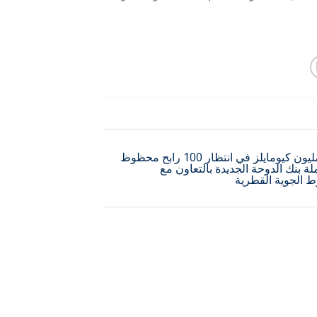
2 مليون كيومايلز في انتظار 100 رابح محظوظ
ة بنك الدوحة الجديدة بالتعاون مع
 الجوية القطرية