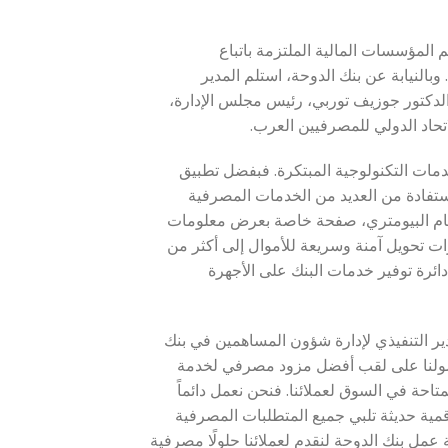
نظمه الاتحاد الدولي للمصرفيين العرب (WUAB) بتكريم المؤسسات المالية الملتزمة باتباع
بالنيابة عن بنك الدوحة، استلم المدير
 الدكتور جوزيف توربي، رئيس مجلس الإدارة،
لاتحاد الدولي للمصرفيين العرب.
خدمات التكنولوجية المبتكرة. فبفضل تطبيق
استفادة من العديد من الخدمات المصرفية
نظام البيومتري، صفحة خاصة بعرض معلومات
ت تحويل آمنة وسريعة للأموال إلى أكثر من
دائرة توفير خدمات البنك على الأجهرة
دير التنفيذي لإدارة شؤون المساهمين في بنك
ن حصولنا على لقب أفضل مزود مصرفي لخدمة
متاحة في السوق لعملائنا. فنحن نعمل دائماً
قمية حديثة تلبي جميع المتطلبات المصرفية
عمل بنك الدوحة لنقدم لعملائنا حلولًا مصرفية