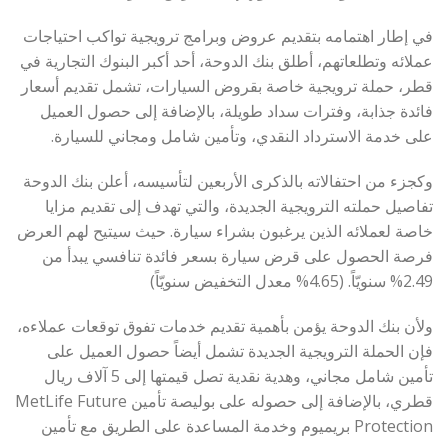
في إطار اهتمامه بتقديم عروض وبرامج ترويجية تواكب احتياجات
عملائه وتطلعاتهم، أطلق بنك الدوحة، أحد أكبر البنوك التجارية في
قطر، حملة ترويجية خاصة بقروض السيارات، تشمل تقديم أسعار
فائدة جذابة، وفترات سداد طويلة، بالإضافة إلى حصول العميل
على خدمة الاسترداد النقدي، وتأمين شامل ومجاني للسيارة.
وكجزء من احتفالاته بالذكرى الأربعين لتأسيسه، أعلن بنك الدوحة
تفاصيل حملته الترويجية الجديدة، والتي تهدف إلى تقديم مزايا
خاصة لعملائه الذين يرغبون بشراء سيارة. حيث سيتيح لهم العرض
فرصة الحصول على قرض سيارة بسعر فائدة تنافسي يبدأ من
2.49% سنويّاً. (4.65% معدل التخفيض سنويّاً)
ولأن بنك الدوحة يؤمن بأهمية تقديم خدمات تفوق توقعات عملاءه،
فإن الحملة الترويجية الجديدة تشمل أيضاً حصول العميل على
تأمين شامل مجاني، وهدية نقدية تصل قيمتها إلى 5 آلاف ريال
قطري، بالإضافة إلى حصوله على بوليصة تأمين MetLife Future
Protection بريميوم وخدمة المساعدة على الطريق مع تأمين