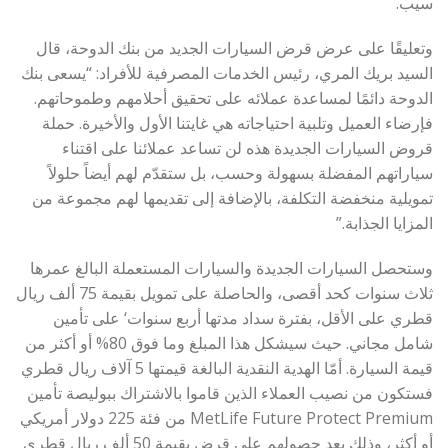
سيب.
وتعليقًا على عرض قرض السيارات الجديد من بنك الدوحة، قال
السيد بريك المري، رئيس الخدمات المصرفية للأفراد: “يسعى بنك
الدوحة دائمًا لمساعدة عملائه على تحقيق أحلامهم وطموحاتهم.
فإرضاء العميل وتلبية احتياجاته هي غايتنا الأول والأخيرة. حملة
قروض السيارات الجديدة هذه لن تساعد عملائنا على اقتناء
سياراتهم المفضلة بسهولة وحسب، بل ستقدّم لهم أيضاً حلولاً
تمويلية منخفضة التكلفة، بالإضافة إلى تقديمها لهم مجموعة من
المزايا الجذابة.”
وستحصل السيارات الجديدة والسيارات المستعملة البالغ عمرها
ثلاث سنوات كحد أقصى، والحاصلة على تمويل بقيمة 75 ألف ريال
قطري على الأقل، بفترة سداد مدتها أربع سنوات‘ على تأمين
شامل مجاني. حيث سيشكل هذا المبلغ وما فوق 80% أو أكثر من
قيمة السيارة. أمّا الهدية النقدية البالغة قيمتها 5 آلاف ريال قطري
فستكون من نصيب العملاء الذين قاموا بالاشتراك ببوليصة تأمين
MetLife Future Protect Premium من فئة 225 دولار أمريكي
أو أكثر، وذلك بعد حصولهم على قرض بقيمة 50 ألف ريال قطري