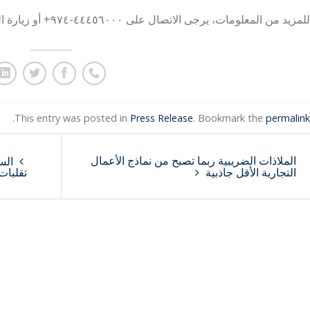
للمزيد من المعلومات، يرجى الاتصال على ٤٤٤٥٦٠٠٠-٩٧٤+ أو زيارة الموقع الإلكتروني
.
This entry was posted in
Press Release
. Bookmark the
permalink
الملاذات الضريبية ربما تصبح من نماذج الأعمال
السي
التجارية الأقل جاذبية
تقلبات