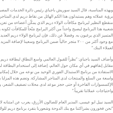
وبهذه المناسبة، قال السيد سوريش باجباي رئيس دائرة الخدمات المصرفية
برؤية عملائه وهم يستبدلون هذا الكم الهائل من نقاط دريم لدى المتاج
منقطع النظير لبرنامج مكافآت الولاء دريم الذي يمكّن أعضاءه من تعزيز ق
شعبية هذا البرنامج ليصبح واحداً من أكثر البرامج مَنْحاً للمكافآت لكونه
المتميز الذي يرغبون به. وفضلاً عن ذلك، فإن لبرنامج الولاء دريم العديد 
مع وجود أكثر من ٢٠٠ متجر حالياً ضمن البرنامج وسعينا لإضا
لعملاء البنك.”
وأضاف السيد باجباي: “نظراً للقبول العالمي واسع النطاق لبطاقة دريم ا
مقابل إنفاقهم في أي مكان حول العالم، إضافة إلى استخدام البطاقة ل
الاستفادة من برنامج الاستبدال الفوري الوحيد من نوعه من خلال إمكانية
واسعة من السلع والمنتجات لدى المتاجر المشاركة. وتضم هذه المزايا 
الإكسسوارات الفاخرة أو حتى حجز موعد لدى محلات تصفيف الشعر، وت
واحتياجات عملائنا تقريباً.”
السيد نبيل ابو عيسى، المدير العام للصالون الأزرق، يعرب عن امتنانه لا
“نحن فخورون بشراكتنا مع بنك الدوحة وشعورنا بتفرد برنامج دريم للولا