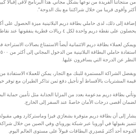
من منتجاتنا الفريدة من نوعها بشكل مجاني. هذا البرنامج لاقى إقبالا 
أكثر وأقوى قريبا من خلال شراكتنا مع بنك الدوحة”.
إضافة إلى ذلك، لدى حاملي بطاقة دريم البلاتينية ميزة الحصول على أكب
يحصلون على نقطة دريم واحدة لكل ٤ ريالات قطرية ينفقونها عند نقاط البيع.
ويمكن لعملاء بطاقة دريم الائتمانية أيضاً الاستمتاع بصالات الاستراحة
ا
النظر عن الدرجة التي يسافرون عليها.
وبفضل الشراكة المستمرة للبنك مع التجار، يمكن للعملاء الاستفادة م
قيمة المشتريات بالأقساط أو تأجيل دفع ثمن تذاكر الطيران مع توفر خيا
وتأتي بطاقة دريم مدعومة بعدد من المزايا الجذابة مثل تأمين حماية ال
لضمان أقصى درجات الأمان خاصةً عند السفر إلى الخارج.
يشار إلى أن بطاقة دريم متوفرة بشعارَي فيزا وماستركارد وهي مقبولة 
تتميز بقبولها في أوروبا عبر شبكة يوروباي وفي الصين من خلال شراكة 
الدوحة أحد أكثر مُصدِري البطاقات قبولاً على مستوى العالم اليوم.