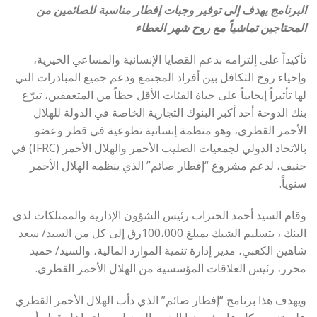
البرنامج يهدف إلى توفير وجبات إفطار مناسبة للصائمين من
المحتاجين تماشياً مع روح شهر العطاء
تأكيداً على إلتزامه بدعم القضايا الإنسانية والمساعي الخيرية،
وإحياء روح التكافل بين أفراد المجتمع ودعم جميع المبادرات التي
لها تأثيراً إيجابياً على حياة الفئات الأقل حظاً من المتعففين، تبرّع
بنك الدوحة أحد أكبر البنوك التجارية الخاصة في الدولة للهلال
الأحمر القطري، وهو منظمة إنسانية تطوعية في قطر وعضو
بالاتحاد الدولي لجمعيات الصليب الأحمر والهلال الأحمر (IFRC) في
جنيف، لدعم مشروع “إفطار صائم” الذي ينظمه الهلال الأحمر
سنوياً.
وقام السيد أحمد الحنزاب رئيس الشؤون الإدارية والممتلكات لدى
البنك ، بتسليم الشيك بمبلغ 100،000رق إلى كل من السيد/ سعد
شاهين الكعبي، مدير إدارة تنمية الموارد المالية، والسيد/ حميد
محرر، رئيس العلاقات المؤسسية من الهلال الأحمر القطري.
ويهدف هذا برنامج “إفطار صائم” الذي دأب الهلال الأحمر القطري