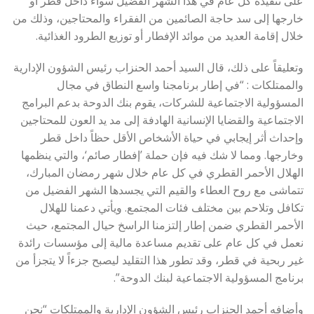
على تنفيذه كل عام في هذا الشهر الفضيل سواء داخل قطر أو
خارجها إلى سد حاجة الصائمين من الفقراء والمحتاجين، وذلك من
خلال إقامة العديد من موائد الإفطار أو توزيع الطرود الغذائية.
وتعليقاً على ذلك، قال السيد أحمد الحنزاب رئيس الشؤون الإدارية
والممتلكات : “في إطار برنامجنا واسع النطاق في مجال
المسؤولية الاجتماعية للشركات، يقوم بنك الدوحة بدعم البرامج
الاجتماعية والقضايا الإنسانية الهادفة إلى مد يد العون للمحتاجين
وإحداث أثر إيجابي في حياة الأشخاص الأقل حظاً داخل قطر
وخارجها. ومما لا شك فيه فإن حملة ’إفطار صائم‘، والتي ينظمها
الهلال الأحمر القطري في كل عام خلال شهر رمضان المبارك،
تتماشى مع روح العطاء والقيم التي يجسدها الشهر الفضيل من
تكافل وتلاحم بين مختلف فئات المجتمع. ويأتي دعمنا للهلال
الأحمر القطري ضمن إطار إلتزمنا الراسخ حيال المجتمع، حيث
نعمل في كل عام على تقديم مساعدة مالية إلى مؤسسات رائدة
غير ربحية في قطر، وقد تطور هذا التقليد ليصبح جزءاً لا يتجزأ من
برنامج المسؤولية الاجتماعية لبنك الدوحة”.
وأضافه أحمد الحنزاب رئيس الشؤون الإدارية والممتلكات “نحن