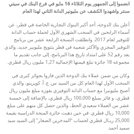
انضموا إلى الجمهور يوم الثلاثاء 16 مايو في فرع البنك في سيتي
سنتر واشهدوا الكشف عن مليونير الدانة الثاني لهذا العام
أعلن بنك الدوحة، أحد أكبر البنوك التجارية الخاصة في قطر، عن
أسماء الرابحين في السحب الشهري الأول لحملة حساب الدانة
للتوفير لعام 2017. وانطلقت النسخة الرابعة عشر من برنامج
التوفير المجزي والأكثر شعبية في قطر بتتويج مليونير جديد، والذي
يعد رقم 52 على امتداد تاريخ هذا البرنامج، إلى جانب تقديم ما
مجموعه 18 جائزة تبلغ قيمتها الإجمالية 1,27 مليون ريال قطري.
وكان من ضمن عملاء بنك الدوحة الذين فازوا بجوائز كبرى في
السحب الأول لهذا العام كل من السيد س. ج. أ. كويرينو، والذي
أصبح مليونيرا مع حساب الدانة التوفيري بفوزه مبلغ مليون ريال
قطري، و فائز بمبلغ 100,000 ريال قطري، بالإضافة إلى خمسة
عشر من العملاء سعيدي الحظ، والذين حصل كل منهم على مبلغ
10,000 ريال قطري. في حين ذهبت جائزة المنحة الدراسية بقيمة
25,000 ريـال قطري لحساب “المدخرين الصغار” إلى السيد سيد
سميد أحمد.