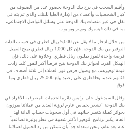
وأقيم السحب في برج بنك الدوحة بحضور عدد من الضيوف من
كبار الشخصيات وأعضاء من الإدارة العليا للبنك، والذي تم بثه في
نقل حي عبر منصات بنك الدوحة على وسائل التواصل الاجتماعي،
بما في ذلك فيسبوك وتويتر ويوتيوب.
من خلال ادخار ما لا يقل عن 5,000 ريال قطري في حساب الدانة
التوفير من بنك الدوحة، فإن كل 1,000 ريال قطري يمنح العميل
فرصة واحدة للفوز بمليون ريال قطري. وعلاوة على ذلك، فإن
الهيكل الفريد لجوائز بنك الدوحة يتيح فرصاً أكبر للفوز كلما زادت
قيمة توفيرهم، مع وصول فرص فوز العملاء إلى ثلاثة أضعاف في
فئاتهم عندما يحافظون على رصيد يبلغ 25,000 ريال قطري وما
فوق.
وقال السيد غول خان، رئيس دائرة الخدمات المصرفية للأفراد في
بنك الدوحة: “نشعر بحماس عارم لرؤية العديد من عملائنا يفوزون
بجوائز كفيلة بتغيير حياتهم في أول سحوبات حساب الدانة لهذا
العام. يكبر برنامج التوفير الأكثر شعبية في قطر بوتيرة تصاعدياً
عام بعد عام، ونحن سعداء جداً بأن نتمكن من رد الجميل لعملائنا