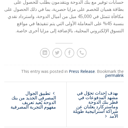
حسابات توفير مع بنك الدوحة ويتقدمون بطلب للحصول على
بطاقة هميان للخصم على مزايا حصرية، بما في ذلك الحصول على
مكافأة تتمثل في 45,000 ميل من أميال الدوحة، واسترداد نقدي
بنسبة 45% على المعاملة الأولى التي يتم تنفيذها في مواقع
التسوق الإلكتروني المحلية، بالإضافة إلى مزايا أخرى خاصة.
This entry was posted in
Press Release
. Bookmark the
.
permalink
بهدف إحداث تحوّل في
تطبيق الجوال
مشهد المدفوعات في
المصرفي الجديد من بنك
قطر بنك الدوحة
الدوحة يُعيد تعريف
وماستركارد يعلنان عن
مفهوم التجربة المصرفية
شراكة استراتيجية طويلة
الأمد