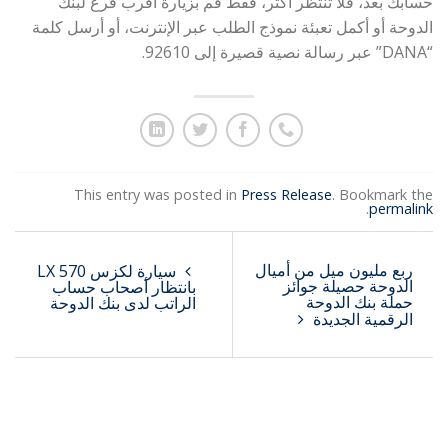
حسابك بعد، فلا تنتظر أكثر، فقط قم بزيارة أقرب فرع لبنك
الدوحة أو أكمل تعبئة نموذج الطلب عبر الإنترنت، أو أرسل كلمة
“DANA” عبر رسالة نصية قصيرة إلى 92610.
This entry was posted in
Press Release
. Bookmark the
.
permalink
ربع مليون ميل من أميال
سيارة لكزس LX 570
الدوحة حصيلة جوائز
بانتظار أصحاب حساب
حملة بنك الدوحة
الراتب لدى بنك الدوحة
الرقمية الجديدة