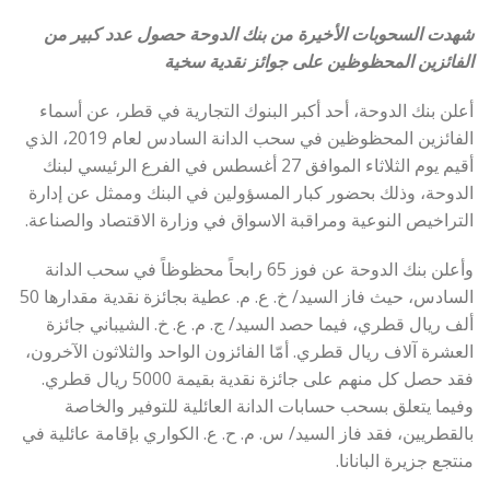
شهدت السحوبات الأخيرة من بنك الدوحة حصول عدد كبير من
الفائزين المحظوظين على جوائز نقدية سخية
أعلن بنك الدوحة، أحد أكبر البنوك التجارية في قطر، عن أسماء
الفائزين المحظوظين في سحب الدانة السادس لعام 2019، الذي
أقيم يوم الثلاثاء الموافق 27 أغسطس في الفرع الرئيسي لبنك
الدوحة، وذلك بحضور كبار المسؤولين في البنك وممثل عن إدارة
التراخيص النوعية ومراقبة الاسواق في وزارة الاقتصاد والصناعة.
وأعلن بنك الدوحة عن فوز 65 رابحاً محظوظاً في سحب الدانة
السادس، حيث فاز السيد/ خ. ع. م. عطية بجائزة نقدية مقدارها 50
ألف ريال قطري، فيما حصد السيد/ ج. م. ع. خ. الشيباني جائزة
العشرة آلاف ريال قطري. أمّا الفائزون الواحد والثلاثون الآخرون،
فقد حصل كل منهم على جائزة نقدية بقيمة 5000 ريال قطري.
وفيما يتعلق بسحب حسابات الدانة العائلية للتوفير والخاصة
بالقطريين، فقد فاز السيد/ س. م. ح. ع. الكواري بإقامة عائلية في
منتجع جزيرة البانانا.