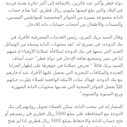
دولة قطر وأكبر عدد فائزين، بالإضافة إلى أكبر جائزة نقدية فردية
في البلاد والتي تبلغ قيمتها مليوني ريال قطري. كما يقدّم حساب
الدانة مجموعة مميزة من الجوائز المخصصة للمواطنين المسنين،
والسيدات والأطفال من أصحاب حسابات دانة للادخار.
وقال السيد بريك المري، رئيس الخدمات المصرفية للأفراد في
بنك الدوحة، في تصريح له: “تعد سحوبات الدانة وسيلة من الوسائل
العديد التي نتبعها في بنك الدوحة لمكافأة عملائنا الأوفياء لدعمهم
لنا في نشر وتشجيع ثقافة الإدخار في دولة قطر”. حيث أضاف
السيد بريك قائلاً: ” تحرص حملاتنا في جوهرها على إظهار المزايا
العديدة والمكافآت المجزية التي يحصل عليها الأفراد عند ادخارهم
مع بنك الدوحة. فهناك مئات الأمثلة الواقعية لعملاء تغيّرت حياتهم
كليّاً بفضل الجوائز السخية التي تقدمها سحوبات الدانة الشهرية
وربع السنوية والسنوية.”
للمشاركة في سحب الدانة، يمكن للعملاء تحويل رواتبهم إلى بنك
الدوحة مع المحافظة على مبلغ 5000 ريال قطري في رصيدهم أو
فتح حساب الدانة والاحتفاظ بمبلغ 5000 ريال قطري. إذا لم تفتح