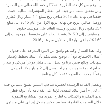
وبالرغم من كل هذه الظروف تمكنّا وبحمد الله تعالى من الصمود
ومن تحقيق نسب نمو جيدة في معظم المؤشرات المالية، حيث
حققنا في نهاية عام 2015 صافي ربح بمبلغ 1.4 مليار ريال قطري
ووصل صافي الربح في نهاية الربع الأول من عام 2016 إلى مبلغ
354 مليون ريال قطري ونسبة العائد على متوسط حقوق
المساهمين إلى 15.9% ونسبة العائد على متوسط الموجودات إلى
1.69% كما في نهاية الربع الأول من عام 2016.
وفي هذا السياق وكما هو واضح من البنود المدرجة على جدول
أعمال الاجتماع، نود أن نوضح لسيادتكم بأن البنك يخطط لإصدار
شهادات ودائع ضمن برنامج يصل إلى 3 مليار دولار أمريكي وإصدار
أوراق تجارية ضمن برنامج آخر يصل إلى 2 مليار دولار أمريكي
وفقاً للمحددات المدرجة تحت كل برنامج.
وبفضل القيادة الرشيدة لحضرة صاحب السمو الشيخ تميم بن حمد
آل ثاني – أمير البلاد المفدى فإننا على ثقة تامة بأن دولة قطر
لديها المقدرة والإمكانيات لطرح المزيد من المشاريع التنموية
خلال السنوات القادمة، مما سينعكس بشكل إيجابي على مستوى