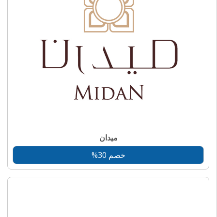
ميدان
خصم 30%