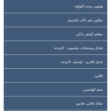
هيلتون دوحة اللؤلؤة
صالون نغم ندّاف للتجميل
مطعم أوليفر ماكي
فنادق ومنتجعات ميلينيوم – الدوحة
فندق فاليرو – لوسيل، الدوحة
فلاورد
سعد الهاشمي
صالة بافاتي جلامور