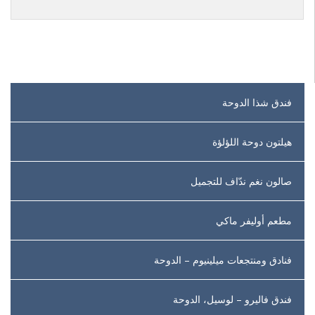
فندق شذا الدوحة
هيلتون دوحة اللؤلؤة
صالون نغم ندّاف للتجميل
مطعم أوليفر ماكي
فنادق ومنتجعات ميلينيوم – الدوحة
فندق فاليرو – لوسيل، الدوحة