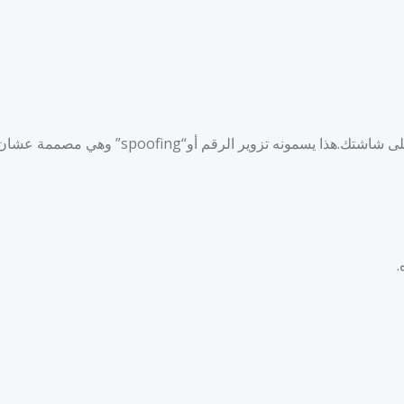
تزوير الرقم أو“spoofing” وهي مصممة عشان تثق بالاتصال.